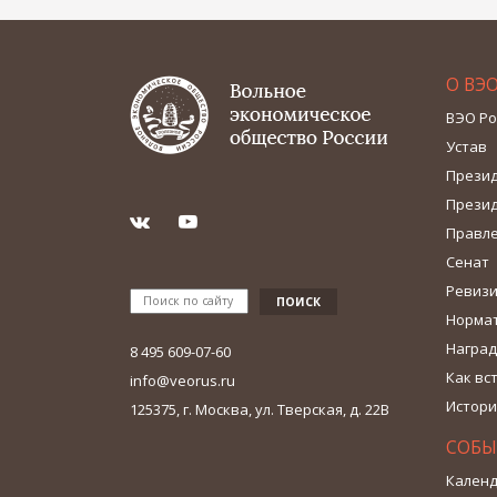
О ВЭ
ВЭО Ро
Устав
Прези
Прези
Правл
Сенат
Ревизи
Норма
Наград
8 495 609-07-60
Как вс
info@veorus.ru
Истори
125375, г. Москва, ул. Тверская, д. 22В
СОБЫ
Календ