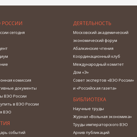
О РОССИИ
ДЕЯТЕЛЬНОСТЬ
ссии сегодня
Московский академический
экономический форум
дент
Абалкинские чтения
диум
Координационный клуб
ение
Международный комитет
Дом «Э»
онная комиссия
Совет экспертов «ВЭО России»
тивные документы
и «Российская газета»
ы ВЭО России
БИБЛИОТЕКА
тупить в ВЭО России
Научные труды
я ВЭО
Журнал «Вольная экономика»
ТИЯ
Труды императорского ВЭО
арь событий
Архив публикаций