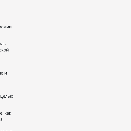
ремии
а -
ской
ие и
 целью
е, как
да