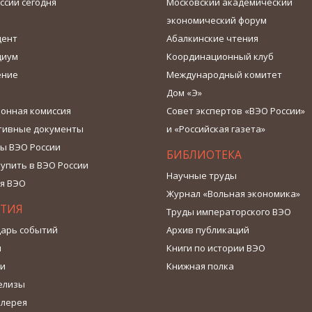
ссии сегодня
Московский академический
экономический форум
дент
Абалкинские чтения
диум
Координационный клуб
ение
Международный комитет
Дом «Э»
онная комиссия
Совет экспертов «ВЭО России»
тивные документы
и «Российская газета»
ы ВЭО России
БИБЛИОТЕКА
тупить в ВЭО России
Научные труды
я ВЭО
Журнал «Вольная экономика»
ТИЯ
Труды императорского ВЭО
арь событий
Архив публикаций
ы
Книги по истории ВЭО
ти
Книжная полка
елизы
алерея