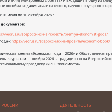
тном и (или) электронном форматах и входящие в одну из сле
ные пособия; издания аналитического, научно-популярного хар
с 01 июля по 10 октября 2026 г.
 документов:
ps://veorus.ru/всероссийские-проекты/premiya-ekonomist-goda/
 года»:
https://veorus.ru/всероссийские-проекты/economic-book/
ическая премия «Экономист года – 2026» и Общественная пр
чены лауреатам 11 ноября 2026 г. традиционно на Всероссийск
ссиональному празднику «День экономиста».
О РОССИИ
ДЕЯТЕЛЬНОСТЬ