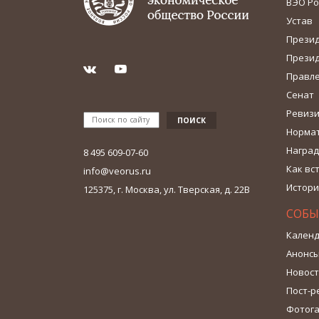
ВЭО Ро
Устав
Прези
Прези
Правл
Сенат
Ревизи
Норма
Наград
8 495 609-07-60
Как вс
info@veorus.ru
Истори
125375, г. Москва, ул. Тверская, д. 22В
СОБЫ
Календ
Анонс
Новос
Пост-р
Фотог