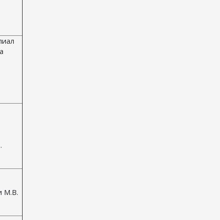
лиал
а
.
 М.В.