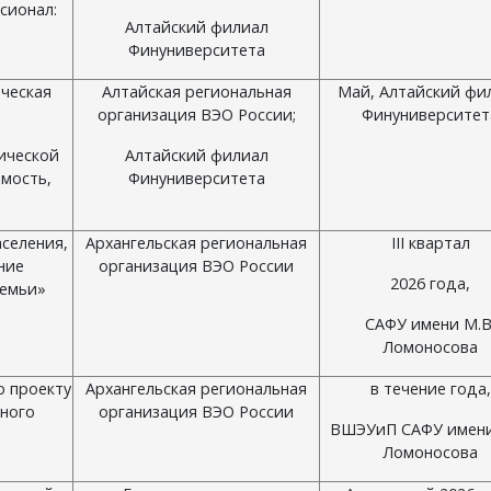
сионал:
Алтайский филиал
Финуниверситета
ческая
Алтайская региональная
Май, Алтайский фи
организация ВЭО России;
Финуниверситет
ической
Алтайский филиал
мость,
Финуниверситета
аселения,
Архангельская региональная
III квартал
ние
организация ВЭО России
2026 года,
семьи»
САФУ имени М.В
Ломоносова
о проекту
Архангельская региональная
в течение года,
ного
организация ВЭО России
ВШЭУиП САФУ имени
Ломоносова