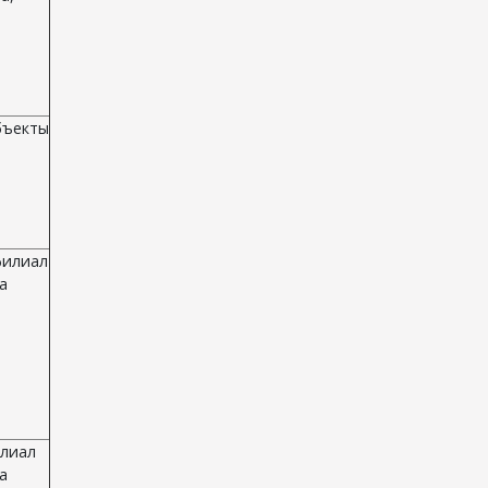
бъекты
филиал
а
илиал
а