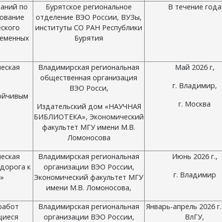
аний по
Бурятское региональное
В течение года
ование
отделение ВЭО России, ВУЗы,
еского
институты СО РАН Республики
ременных
Бурятия
ческая
Владимирская региональная
Май 2026 г,
общественная организация
г. Владимир,
ВЭО Росси,
тойчивым
г. Москва
Издательский дом «НАУЧНАЯ
БИБЛИОТЕКА», Экономический
факультет МГУ имени М.В.
Ломоносова
ческая
Владимирская региональная
Июнь 2026 г.,
дорога к
организации ВЭО России,
г. Владимир
»
Экономический факультет МГУ
имени М.В. Ломоносова,
 работ
Владимирская региональная
Январь-апрель 2026 г
щиеся
организации ВЭО России,
ВлГУ,