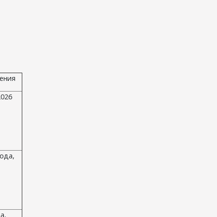
ения
2026
ода,
а,