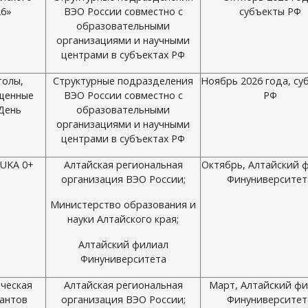
26»
ВЭО России совместно с
субъекты РФ
образовательными
организациями и научными
центрами в субъектах РФ
толы,
Структурные подразделения
Ноябрь 2026 года, су
ященные
ВЭО России совместно с
РФ
День
образовательными
организациями и научными
центрами в субъектах РФ
AUKA 0+
Алтайская региональная
Октябрь, Алтайский 
организация ВЭО России;
Финуниверситет
Министерство образования и
науки Алтайского края;
Алтайский филиал
Финуниверситета
ческая
Алтайская региональная
Март, Алтайский ф
рантов
организация ВЭО России;
Финуниверситет