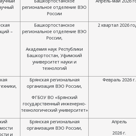
аучный
Башкортостанское
Апрель-май 2026 г
аучный
региональное отделение ВЭО
России
ская
Башкортостанское
2 квартал 2026 г
аций –
региональное отделение ВЭО
России,
Академия наук Республики
Башкортостан, Уфимский
университет науки и
технологий
ская
Брянская региональная
Февраль 2026 г.
ехники,
организация ВЭО России,
ФГБОУ ВО «Брянский
государственный инженерно-
технологический университет»
ский
Брянская региональная
Апрель
имости
организация ВЭО России,
2026 г.
ости и